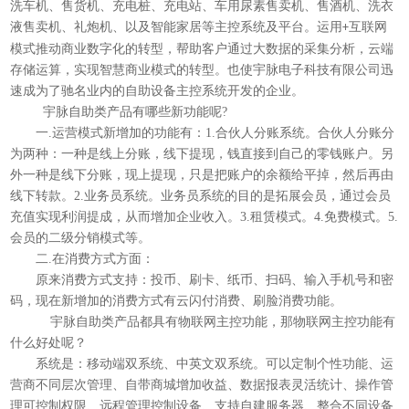
洗车机、售货机、充电桩、充电站、车用尿素售卖机、售酒机、洗衣
液售卖机、礼炮机、以及智能家居等主控系统及平台。运用
互联网
+
模式推动商业数字化的转型，帮助客户通过大数据的采集分析，云端
存储运算，实现智慧商业模式的转型。也使宇脉电子科技有限公司迅
速成为了驰名业内的自助设备主控系统开发的企业。
宇脉自助类产品有哪些新功能呢?
一.运营模式新增加的功能有：1.合伙人分账系统。合伙人分账分
为两种：一种是线上分账，线下提现，钱直接到自己的零钱账户。另
外一种是线下分账，现上提现，只是把账户的余额给平掉，然后再由
线下转款。2.业务员系统。业务员系统的目的是拓展会员，通过会员
充值实现利润提成，从而增加企业收入。3.租赁模式。4.免费模式。5.
会员的二级分销模式等。
二.在消费方式方面：
原来消费方式支持：投币、刷卡、纸币、扫码、输入手机号和密
码，现在新增加的消费方式有云闪付消费、刷脸消费功能。
宇脉自助类产品都具有物联网主控功能，那物联网主控功能有
什么好处呢？
系统是：移动端双系统、中英文双系统。可以定制个性功能、运
营商不同层次管理、自带商城增加收益、数据报表灵活统计、操作管
理可控制权限、远程管理控制设备、支持自建服务器、整合不同设备