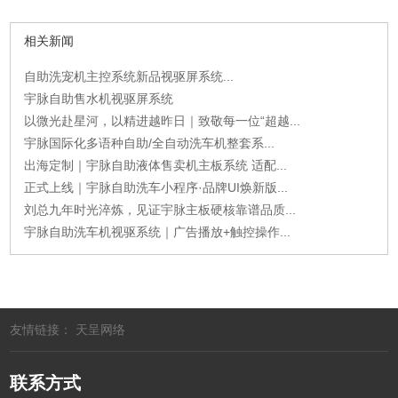
相关新闻
自助洗宠机主控系统新品视驱屏系统...
宇脉自助售水机视驱屏系统
以微光赴星河，以精进越昨日｜致敬每一位“超越...
宇脉国际化多语种自助/全自动洗车机整套系...
出海定制｜宇脉自助液体售卖机主板系统 适配...
正式上线｜宇脉自助洗车小程序·品牌UI焕新版...
刘总九年时光淬炼，见证宇脉主板硬核靠谱品质...
宇脉自助洗车机视驱系统｜广告播放+触控操作...
友情链接：
天呈网络
联系方式