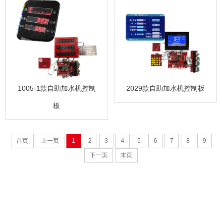
1005-1款自助加水机控制
2029款自助加水机控制板
板
首页
上一页
1
2
3
4
5
6
7
8
9
下一页
末页